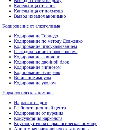
Вывод из запоя на дому
Капельница от запоя
Капельница от похмелья
Вывод из запоя анонимно
Кодирование от алкоголизма
Кодирование Торпедо
Кодирование по методу Довженко
Кодирование иглоукалыванием
Раскодирование от алкоголизма
Кодирование аквилонг
Кодирование двойной блок
Кодирование гипнозом
Кодирование Эспераль
Вшивание ампулы
Кодирование уколом
Наркологическая помощь
Нарколог на дом
Реабилитационный центр
Кодирование от курения
Консультация нарколога
Круглосуточная наркологическая помощь
Анонимная наркологическая помощь