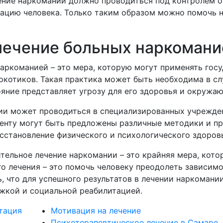
чение наркомании должно проводиться под контролем 
зацию человека. Только таким образом можно помочь 
ечение больных наркомание
аркоманией – это мера, которую могут применять гос
котиков. Такая практика может быть необходима в слу
ояние представляет угрозу для его здоровья и окружа
ии может проводиться в специализированных учрежде
иенту могут быть предложены различные методики и п
осстановление физического и психологического здоров
тельное лечение наркомании – это крайняя мера, кото
о лечения – это помочь человеку преодолеть зависимо
, что для успешного результатов в лечении наркомани
жкой и социальной реабилитацией.
тация
Мотивация на лечение
Психотерапевтическое лечение в Самаре