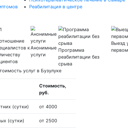
мптомов
Реабилитация в центре
1
отношение
Выезд 
ециалистов к
Анонимные
Программа
первом
личеству
услуги
реабилитации без
циентов
срыва
тоимость услуг в Бузулуке
Стоимость,
руб.
тних (сутки)
от 4000
ых (сутки)
от 2500