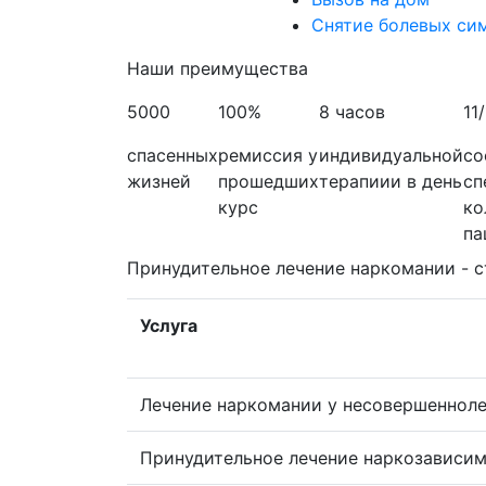
Снятие болевых си
Наши преимущества
5000
100%
8 часов
11/
спасенных
ремиссия у
индивидуальной
со
жизней
прошедших
терапиии в день
сп
курс
ко
па
Принудительное лечение наркомании - с
Услуга
Лечение наркомании у несовершенноле
Принудительное лечение наркозависим